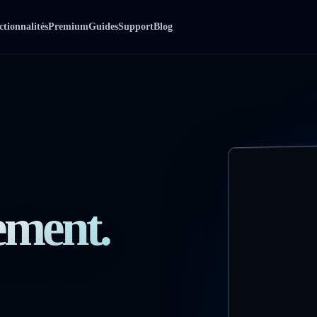
tionnalités
Premium
Guides
Support
Blog
ement.