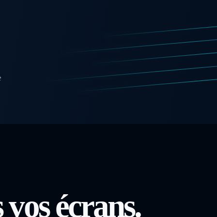
e
 vos écrans.