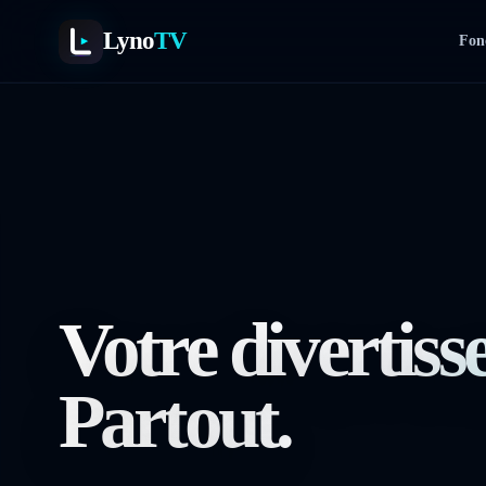
Lyno
TV
Fonc
Votre divertiss
Partout.