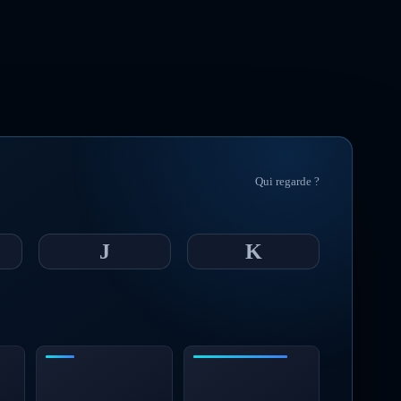
Qui regarde ?
J
K