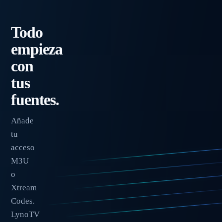
Todo
empieza
con
tus
fuentes.
Añade
tu
acceso
M3U
o
Xtream
Codes.
LynoTV