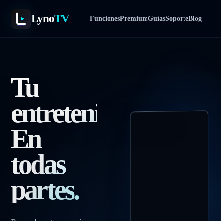
Lyno
TV
Funciones
Premium
Guías
Soporte
Blog
Tu
entretenimiento.
En
todas
partes.