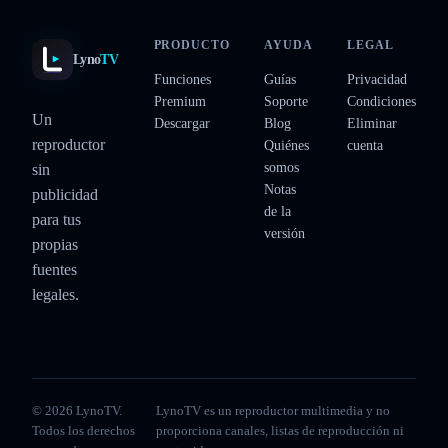
PRODUCTO
AYUDA
LEGAL
Lyno
TV
Funciones
Guías
Privacidad
Premium
Soporte
Condiciones
Un
Descargar
Blog
Eliminar
reproductor
Quiénes
cuenta
somos
sin
Notas
publicidad
de la
para tus
versión
propias
fuentes
legales.
© 2026 LynoTV.
LynoTV es un reproductor multimedia y no
Todos los derechos
proporciona canales, listas de reproducción ni